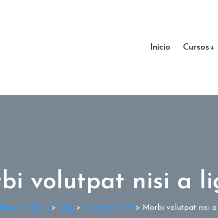
Inicio
Cursos
i volutpat nisi a l
llena de Ideas
>
Blog
>
Uncategorized
>
Morbi volutpat nisi a 