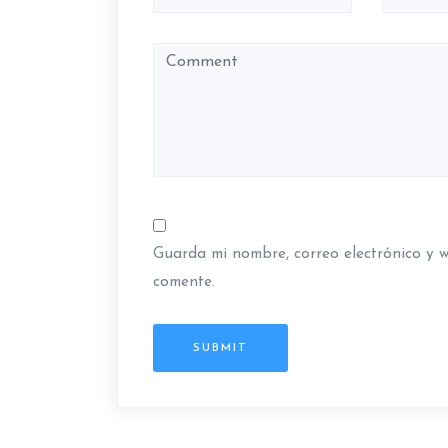
n
d
e
e
n
t
r
Guarda mi nombre, correo electrónico y 
a
comente.
d
SUBMIT
a
s