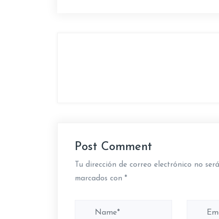
N
a
v
e
g
Post Comment
a
Tu dirección de correo electrónico no ser
c
marcados con
*
i
ó